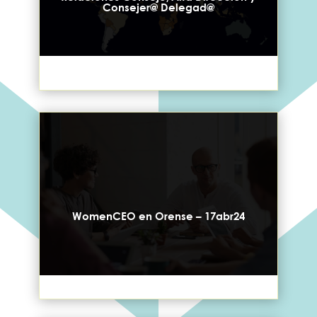
Consejer@ Delegad@
WomenCEO en Orense – 17abr24​