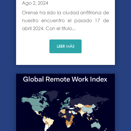
Ago 2, 2024
Orense ha sido la ciudad anfitriona de
nuestro encuentro el pasado 17 de
abril 2024. Con el título...
LEER MÁS