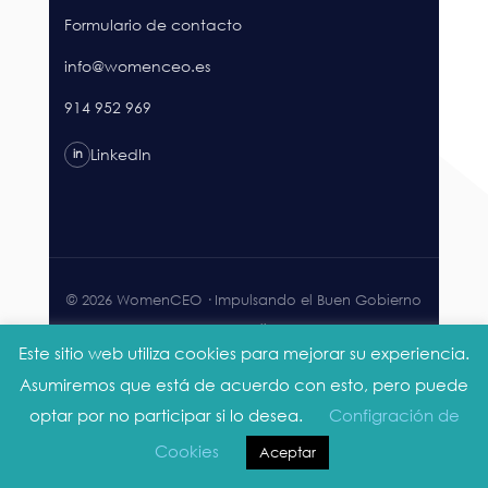
Formulario de contacto
info@womenceo.es
914 952 969
LinkedIn
in
© 2026 WomenCEO · Impulsando el Buen Gobierno
Corporativo.
Este sitio web utiliza cookies para mejorar su experiencia.
Aviso legal
Privacidad
Cookies
Accesibilidad
Asumiremos que está de acuerdo con esto, pero puede
optar por no participar si lo desea.
Configración de
Cookies
Aceptar