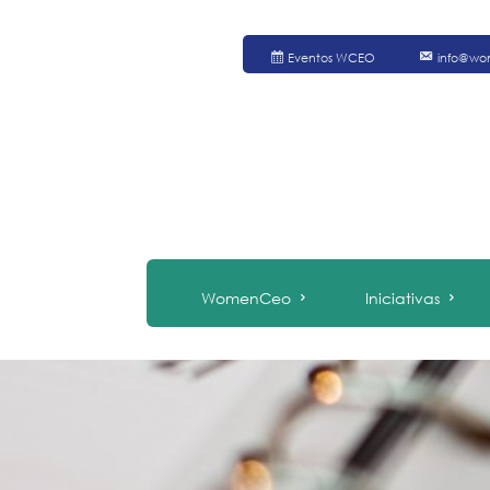
Eventos WCEO
info@wo
WomenCeo
Iniciativas