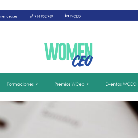
menceo.es
914 952 969
WCEO
Formaciones
Premios WCeo
Eventos WCEO