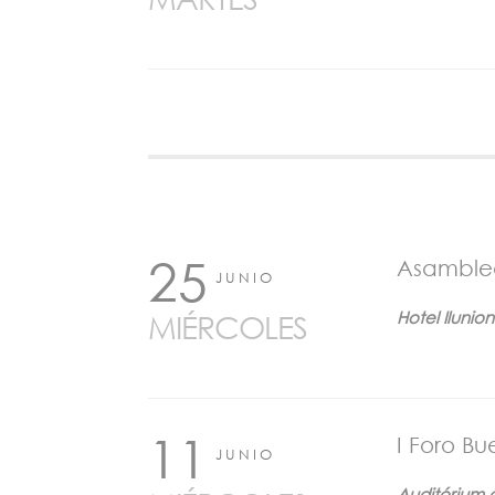
25
Asamblea
JUNIO
Hotel Iluni
MIÉRCOLES
11
I Foro B
JUNIO
Auditórium d