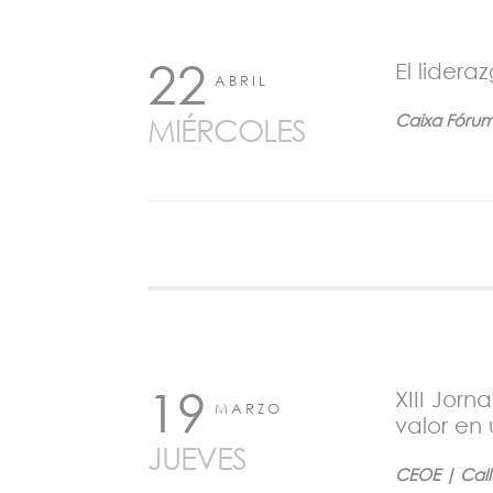
22
El lidera
ABRIL
Caixa Fórum
MIÉRCOLES
19
XIII Jor
MARZO
valor en
JUEVES
CEOE | Call