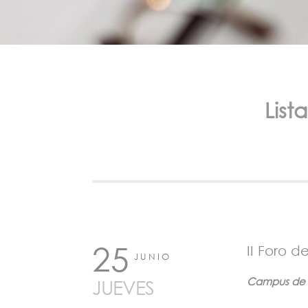
Lis
25
II Foro 
JUNIO
Campus de E
JUEVES