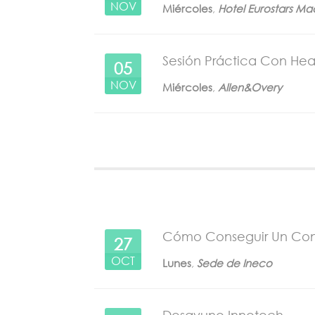
NOV
Miércoles
,
Hotel Eurostars Ma
Sesión Práctica Con He
05
NOV
Miércoles
,
Allen&Overy
Cómo Conseguir Un Cons
27
OCT
Lunes
,
Sede de Ineco
Desayuno Innotech