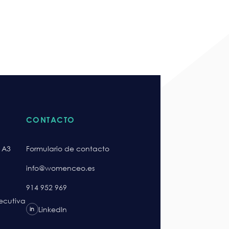
CONTACTO
 A3
Formulario de contacto
info@womenceo.es
914 952 969
jecutiva
LinkedIn
in