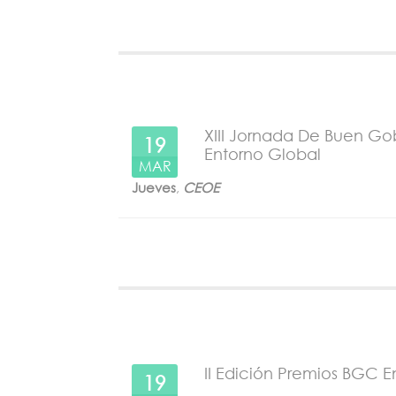
XIII Jornada De Buen Go
19
Entorno Global
MAR
Jueves
,
CEOE
II Edición Premios BGC 
19