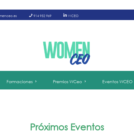
menceo.es
914 952 969
WCEO
Formaciones
Premios WCeo
Eventos WCEO
Próximos Eventos