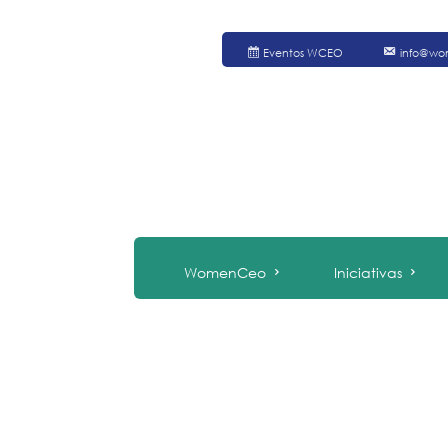
Eventos WCEO
info@wo
WomenCeo
Iniciativas