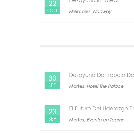
22
OCT
Miércoles
,
Noaway
Desayuno De Trabajo D
30
SEP
Martes
,
Hotel The Palace
El Futuro Del Liderazgo
23
SEP
Martes
,
Evento en Teams