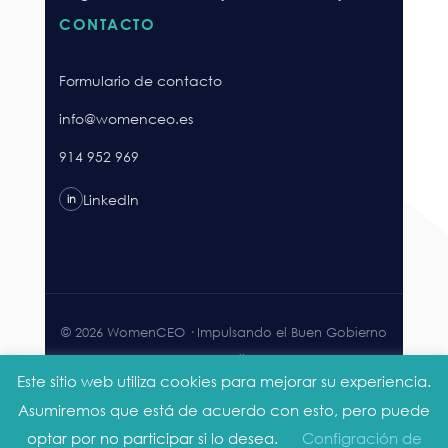
CONTACTO
Formulario de contacto
info@womenceo.es
914 952 969
LinkedIn
in
© 2026 WomenCEO · Impulsando el Buen Gobierno
Corporativo.
Este sitio web utiliza cookies para mejorar su experiencia.
Aviso legal
Privacidad
Cookies
Accesibilidad
Asumiremos que está de acuerdo con esto, pero puede
optar por no participar si lo desea.
Configración de