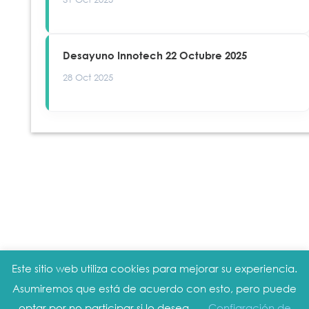
Desayuno Innotech 22 Octubre 2025
28 Oct 2025
Este sitio web utiliza cookies para mejorar su experiencia.
Aviso legal
|
Política de privacidad
|
Política
Asumiremos que está de acuerdo con esto, pero puede
de cookies
optar por no participar si lo desea.
Configración de