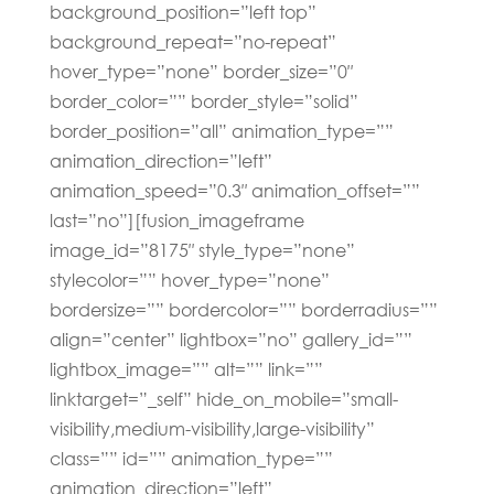
background_position=”left top”
background_repeat=”no-repeat”
hover_type=”none” border_size=”0″
border_color=”” border_style=”solid”
border_position=”all” animation_type=””
animation_direction=”left”
animation_speed=”0.3″ animation_offset=””
last=”no”][fusion_imageframe
image_id=”8175″ style_type=”none”
stylecolor=”” hover_type=”none”
bordersize=”” bordercolor=”” borderradius=””
align=”center” lightbox=”no” gallery_id=””
lightbox_image=”” alt=”” link=””
linktarget=”_self” hide_on_mobile=”small-
visibility,medium-visibility,large-visibility”
class=”” id=”” animation_type=””
animation_direction=”left”