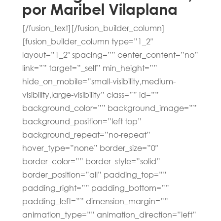
por Maribel Vilaplana
[/fusion_text][/fusion_builder_column]
[fusion_builder_column type=”1_2″
layout=”1_2″ spacing=”” center_content=”no”
link=”” target=”_self” min_height=””
hide_on_mobile=”small-visibility,medium-
visibility,large-visibility” class=”” id=””
background_color=”” background_image=””
background_position=”left top”
background_repeat=”no-repeat”
hover_type=”none” border_size=”0″
border_color=”” border_style=”solid”
border_position=”all” padding_top=””
padding_right=”” padding_bottom=””
padding_left=”” dimension_margin=””
animation_type=”” animation_direction=”left”