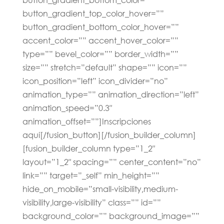
button_gradient_top_color_hover=””
button_gradient_bottom_color_hover=””
accent_color=”” accent_hover_color=””
type=”” bevel_color=”” border_width=””
size=”” stretch=”default” shape=”” icon=””
icon_position=”left” icon_divider=”no”
animation_type=”” animation_direction=”left”
animation_speed=”0.3″
animation_offset=””]Inscripciones
aquí[/fusion_button][/fusion_builder_column]
[fusion_builder_column type=”1_2″
layout=”1_2″ spacing=”” center_content=”no”
link=”” target=”_self” min_height=””
hide_on_mobile=”small-visibility,medium-
visibility,large-visibility” class=”” id=””
background_color=”” background_image=””