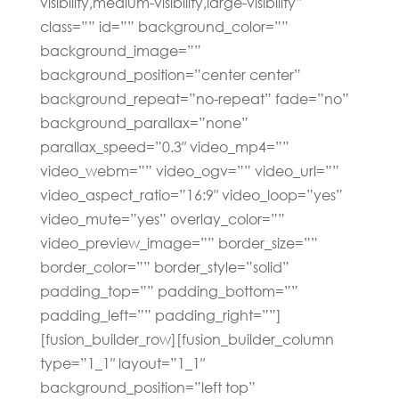
visibility,medium-visibility,large-visibility”
class=”” id=”” background_color=””
background_image=””
background_position=”center center”
background_repeat=”no-repeat” fade=”no”
background_parallax=”none”
parallax_speed=”0.3″ video_mp4=””
video_webm=”” video_ogv=”” video_url=””
video_aspect_ratio=”16:9″ video_loop=”yes”
video_mute=”yes” overlay_color=””
video_preview_image=”” border_size=””
border_color=”” border_style=”solid”
padding_top=”” padding_bottom=””
padding_left=”” padding_right=””]
[fusion_builder_row][fusion_builder_column
type=”1_1″ layout=”1_1″
background_position=”left top”