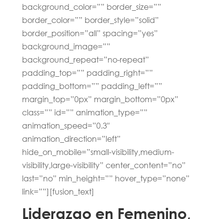
background_color=”” border_size=””
border_color=”” border_style=”solid”
border_position=”all” spacing=”yes”
background_image=””
background_repeat=”no-repeat”
padding_top=”” padding_right=””
padding_bottom=”” padding_left=””
margin_top=”0px” margin_bottom=”0px”
class=”” id=”” animation_type=””
animation_speed=”0.3″
animation_direction=”left”
hide_on_mobile=”small-visibility,medium-
visibility,large-visibility” center_content=”no”
last=”no” min_height=”” hover_type=”none”
link=””][fusion_text]
Liderazgo en Femenino,