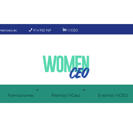
menceo.es
914 952 969
WCEO
Formaciones
Premios WCeo
Eventos WCEO