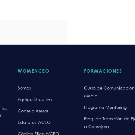
WOMENCEO
FORMACIONES
Somos
Curso de Comunicación
Media
Equipo Directivo
Programa Mentoring
 los
Consejo Asesor
e
Prog. de Transición de E
Estatutos WCEO
a Consejera
Código Ético WCEO