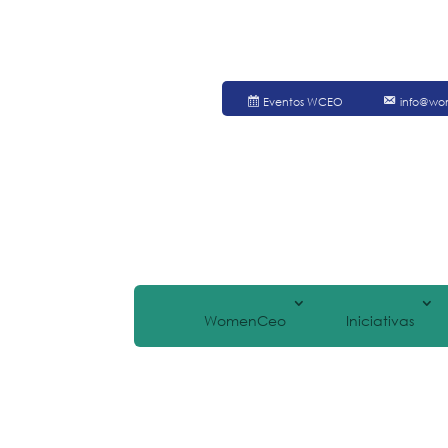
Eventos WCEO
info@wo
WomenCeo
Iniciativas