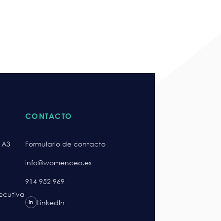
CONTACTO
 A3
Formulario de contacto
info@womenceo.es
914 952 969
jecutiva
LinkedIn
in