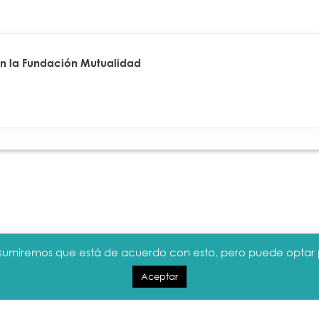
 en la Fundación Mutualidad
. Asumiremos que está de acuerdo con esto, pero puede optar p
Aceptar
ítica de cookies