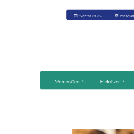
Eventos WCEO
info@wo
WomenCeo
Iniciativas