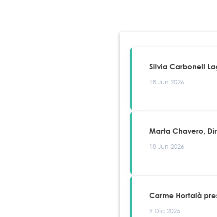
Silvia Carbonell L
18 Jun 2026
Marta Chavero, Di
18 Jun 2026
Carme Hortalà pres
9 Dic 2025