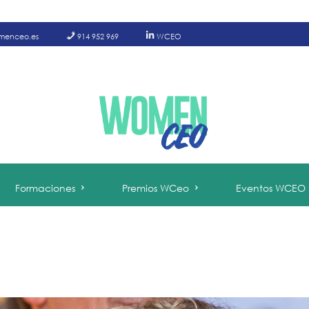
menceo.es
914 952 969
WCEO
Formaciones
Premios WCeo
Eventos WCEO