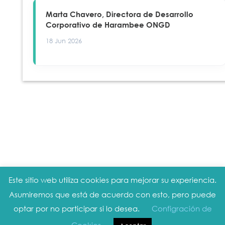
Marta Chavero, Directora de Desarrollo
Corporativo de Harambee ONGD
18 Jun 2026
Este sitio web utiliza cookies para mejorar su experiencia.
Aviso legal
|
Política de privacidad
|
Política
Asumiremos que está de acuerdo con esto, pero puede
de cookies
optar por no participar si lo desea.
Configración de
Copyright © 2019 WOMEN CEO. Todos los