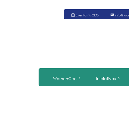
Eventos WCEO
info@wo
WomenCeo
Iniciativas