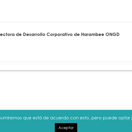
rectora de Desarrollo Corporativo de Harambee ONGD
. Asumiremos que está de acuerdo con esto, pero puede optar p
Aceptar