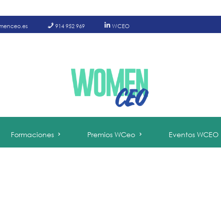
menceo.es
914 952 969
WCEO
Formaciones
Premios WCeo
Eventos WCEO