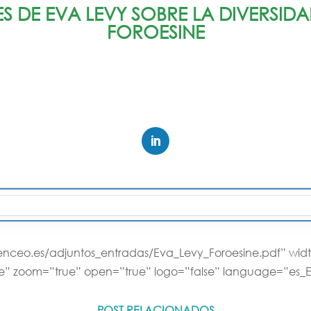
 DE EVA LEVY SOBRE LA DIVERSIDAD
FOROESINE
omenceo.es/adjuntos_entradas/Eva_Levy_Foroesine.pdf” wi
true” zoom=”true” open=”true” logo=”false” language=”es_
POST RELACIONADOS