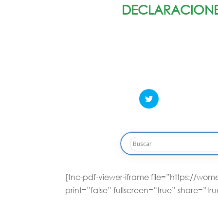
DECLARACIONES
[tnc-pdf-viewer-iframe file=”https://w
print=”false” fullscreen=”true” share=”