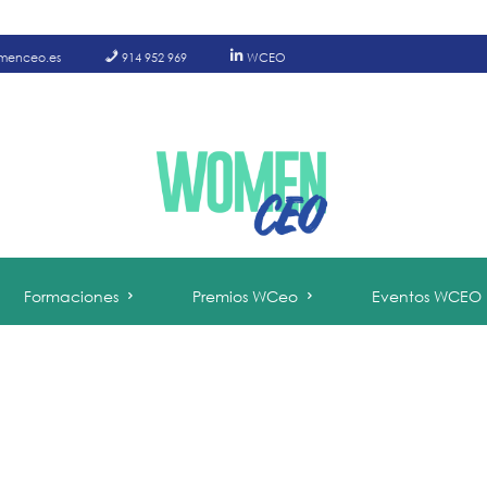
menceo.es
914 952 969
WCEO
Formaciones
Premios WCeo
Eventos WCEO