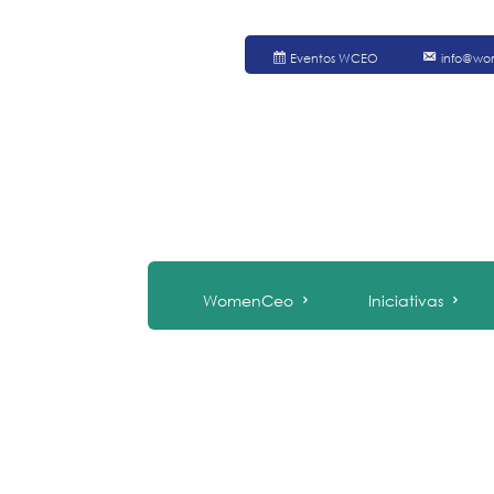
Eventos WCEO
info@wo
WomenCeo
Iniciativas