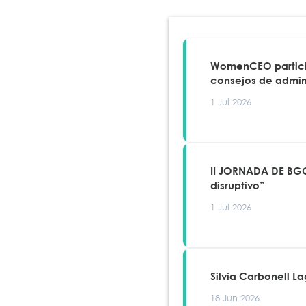
WomenCEO particip
consejos de admin
1 Jul 2026
II JORNADA DE BGC
disruptivo”
1 Jul 2026
Silvia Carbonell L
18 Jun 2026