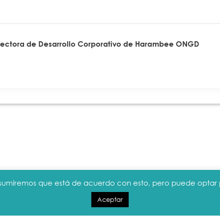
rectora de Desarrollo Corporativo de Harambee ONGD
. Asumiremos que está de acuerdo con esto, pero puede optar p
Aceptar
ítica de cookies