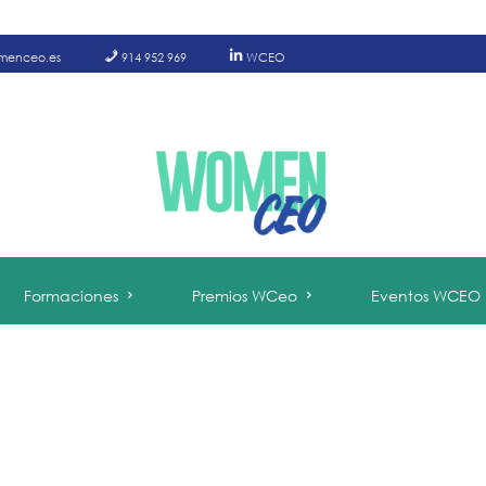
menceo.es
914 952 969
WCEO
Formaciones
Premios WCeo
Eventos WCEO