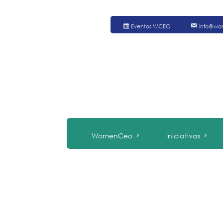
Eventos WCEO
info@wo
WomenCeo
Iniciativas