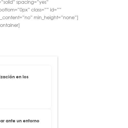
=”solid” spacing=”yes”
ttom=”0px” class=”” id=””
er_content=”no” min_height=”none”]
container]
zación en los
ar ante un entorno