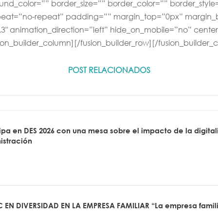
nd_color=”” border_size=”” border_color=”” border_style
at=”no-repeat” padding=”” margin_top=”0px” margin_bo
3″ animation_direction=”left” hide_on_mobile=”no” cent
ion_builder_column][/fusion_builder_row][/fusion_builder_
POST RELACIONADOS
a en DES 2026 con una mesa sobre el impacto de la digitali
istración
 EN DIVERSIDAD EN LA EMPRESA FAMILIAR “La empresa famili