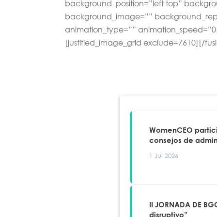
background_position=”left top” backgrou
background_image=”” background_repe
animation_type=”” animation_speed=”0.
[justified_image_grid exclude=7610][/fus
WomenCEO particip
consejos de admin
1 Jul 2026
II JORNADA DE BGC
disruptivo”