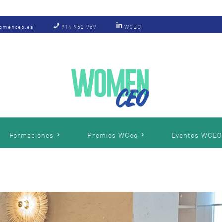
omenceo.es
914 952 969
WCEO
Formaciones
Premios WCeo
Eventos WCE