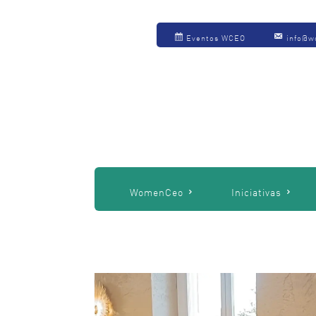
Eventos WCEO
info@w
WomenCeo
Iniciativas