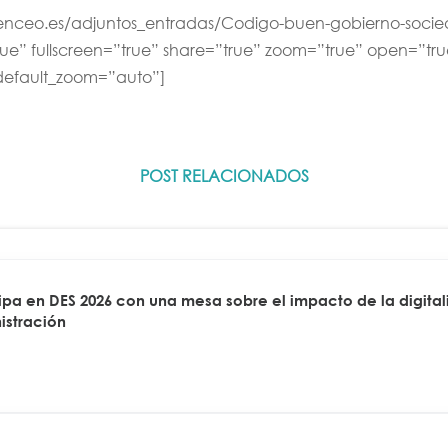
omenceo.es/adjuntos_entradas/Codigo-buen-gobierno-socie
rue” fullscreen=”true” share=”true” zoom=”true” open=”tr
default_zoom=”auto”]
POST RELACIONADOS
a en DES 2026 con una mesa sobre el impacto de la digitali
istración