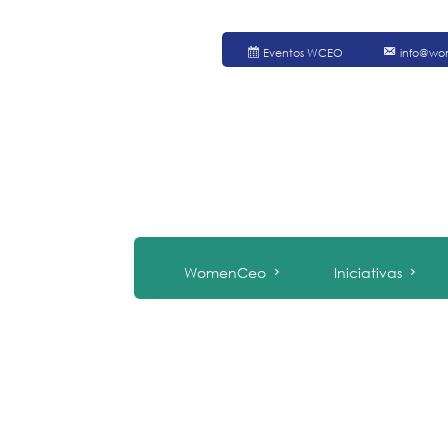
Eventos WCEO
info@wo
WomenCeo
Iniciativas