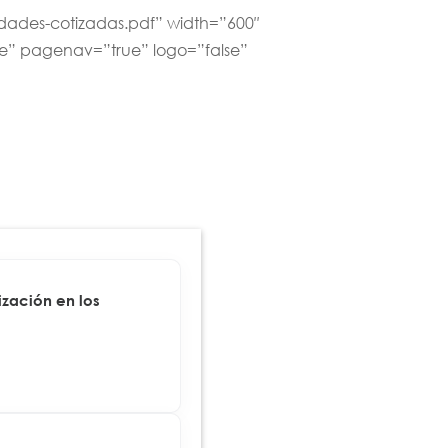
dades-cotizadas.pdf” width=”600″
ue” pagenav=”true” logo=”false”
zación en los