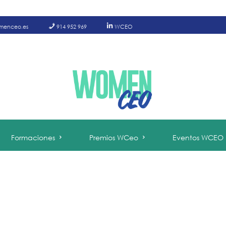
menceo.es
914 952 969
WCEO
Formaciones
Premios WCeo
Eventos WCEO