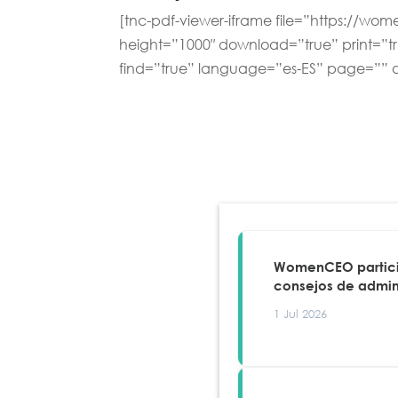
[tnc-pdf-viewer-iframe file=”https://w
height=”1000″ download=”true” print=”t
find=”true” language=”es-ES” page=”” 
WomenCEO particip
consejos de admin
1 Jul 2026