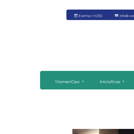
Eventos WCEO
info@wo
WomenCeo
Iniciativas