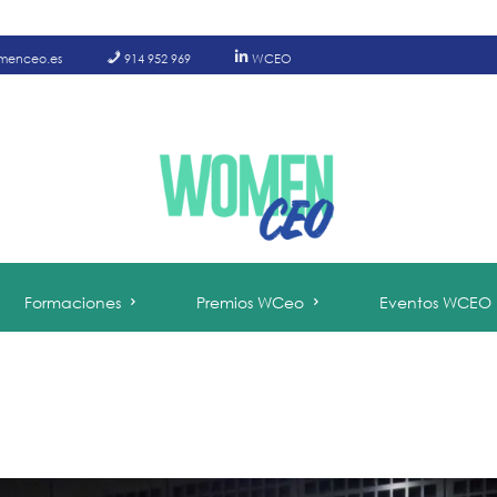
menceo.es
914 952 969
WCEO
Formaciones
Premios WCeo
Eventos WCEO