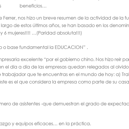
re los beneficios…
 Ferrer, nos hizo un breve resumen de la actividad de la fu
o largo de estos últimos años, se han basado en los denomi
6 mujeres!!!! …(Paridad absoluta!!!)
ento o base fundamental la EDUCACION” .
presaria excelente “por el gobierno chino. Nos hizo reír p
n el día a día de las empresas quedan relegados al olvido
 de trabajador que te encuentras en el mundo de hoy: a) T
éste es el que considera la empresa como parte de su casa
 número de asistentes -que demuestran el grado de expectaci
erazgo y equipos eficaces… en la práctica.