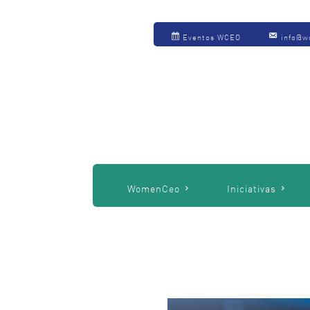
Eventos WCEO
info@w
WomenCeo
Iniciativas