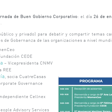
ornada de Buen Gobierno Corporativo
: el día
26 de
en
.
 público y privado) para debatir y compartir temas 
es de Gobernanza de las organizaciones a nivel mund
menCeo
Fundación CEOE
ra
– Vicepresidenta CNMV
ta REE
ía
, socia CuatreCasas
Corporate Governance
independiente Cellnex
eople Advisory Services