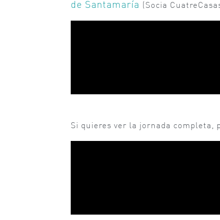
de Santamaría
(Socia CuatreCasas
Si quieres ver la jornada completa, 