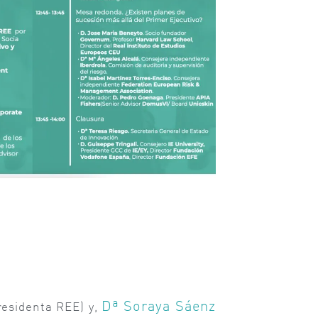
Dª Soraya Sáenz
esidenta REE) y,