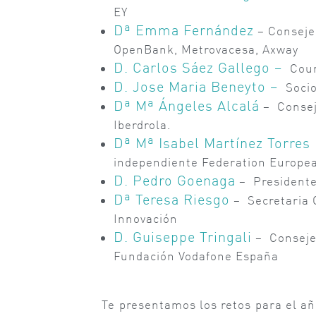
EY
Dª Emma Fernández
– Conseje
OpenBank, Metrovacesa, Axway
D. Carlos Sáez Gallego –
Coun
D. Jose Maria Beneyto –
Socio
Dª Mª Ángeles Alcalá
– Consej
Iberdrola.
Dª Mª Isabel Martínez Torres
independiente Federation Europe
D. Pedro Goenaga
– President
Dª Teresa Riesgo
– Secretaria 
Innovación
D. Guiseppe Tringali
– Consejer
Fundación Vodafone España
Te presentamos los retos para el añ