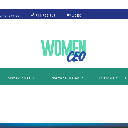
omenceo.es
914 952 969
WCEO
Formaciones
Premios WCeo
Eventos WCE