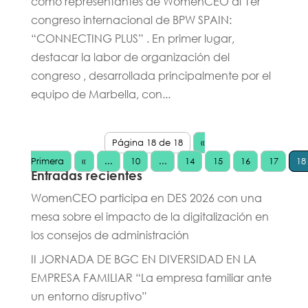
como representantes de WomenCEO al 1er
congreso internacional de BPW SPAIN:
“CONNECTING PLUS” . En primer lugar,
destacar la labor de organización del
congreso , desarrollada principalmente por el
equipo de Marbella, con...
Página 18 de 18
«
Primera
«
...
10
...
14
15
16
17
18
Entradas recientes
WomenCEO participa en DES 2026 con una
mesa sobre el impacto de la digitalización en
los consejos de administración
II JORNADA DE BGC EN DIVERSIDAD EN LA
EMPRESA FAMILIAR “La empresa familiar ante
un entorno disruptivo”