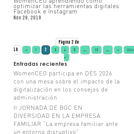
WomenCEO aprendiendo cómo
optimizar las herramientas digitales
Facebook e Instagram
Nov 29, 2019
Página 2 de
18
2
...
...
«
1
3
4
5
10
»
Últ
»
Entradas recientes
WomenCEO participa en DES 2026
con una mesa sobre el impacto de la
digitalización en los consejos de
administración
II JORNADA DE BGC EN
DIVERSIDAD EN LA EMPRESA
FAMILIAR “La empresa familiar ante
un entorno disruptivo”