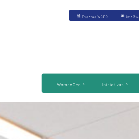
Eventos WCEO
info@w
WomenCeo
Iniciativas
Somos