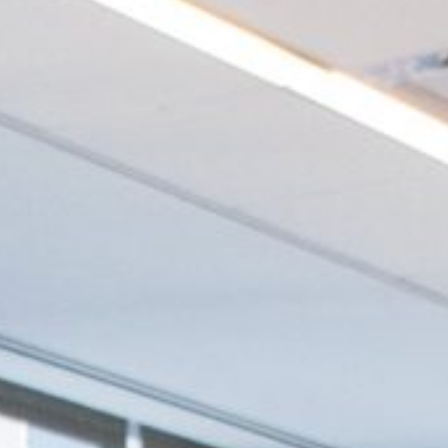
10 mejores
directivos de pymes
de España
Marta Chavero,
Directora de
Desarrollo
Corporativo de
Harambee ONGD
Liderazgo
Femenino y Mujeres
en Consejos de
Administración
(Abril 2026)
Formación en
Comunicación
Eficaz y de