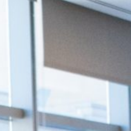
Impacto: Cómo ser
un Portavoz
La diversidad de
Género en los
Consejos y Comités
de Dirección 2026
Carme Hortalà
presidirá el nuevo
clúster financiero
de Barcelona
Purificación Pujol
en la Fundación
Mutualidad
Marta Torralvo
Liébanas