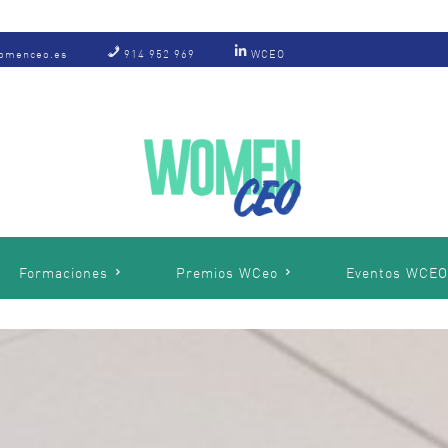
omenceo.es
914 952 969
WCEO
Formaciones
Premios WCeo
Eventos WCE