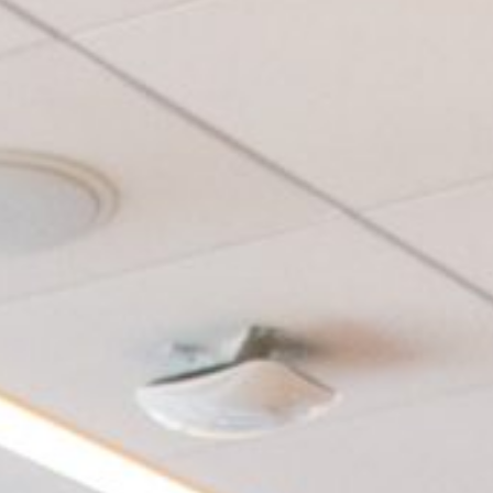
participa en DES
2026 con una mesa
sobre el impacto de
la digitalización en
los consejos de
administración
II JORNADA DE
BGC EN
DIVERSIDAD EN LA
EMPRESA
FAMILIAR “La
empresa familiar
ante un entorno
disruptivo”
Silvia Carbonell
Lagunilla, entre los