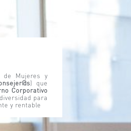
a de Mujeres y
onsejer@s
) que
no Corporativo
diversidad para
nte y rentable